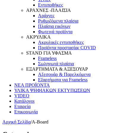
Εντυποθήκες
ΑΡΑΧΝΕΣ -ΠΛΑΙΣΙΑ
Αράχνες
Ρυθμιζόμενα πλαίσια
Πλαίσια εικόνων
Φωτεινά προϊόντα
ΑΚΡΥΛΙΚΑ
Ακρυλικές εντυποθήκες
Προϊόντα προστασίας COVID
STAND ΓΙΑ ΥΦΑΣΜΑ
Frameless
Σωληνωτά πλαίσια
ΕΞΑΡΤΗΜΑΤΑ & ΑΞΕΣΟΥΑΡ
Αξεσουάρ & Παρελκόμενα
Εξαρτήματα για Frameless
ΝΕΑ ΠΡΟΪΟΝΤΑ
ΥΛΙΚΑ ΨΗΦΙΑΚΩΝ ΕΚΤΥΠΩΣΕΩΝ
VIDEO
Κατάλογοι
Εταιρεία
Επικοινωνία
Αρχική Σελίδα
/
Α-Board