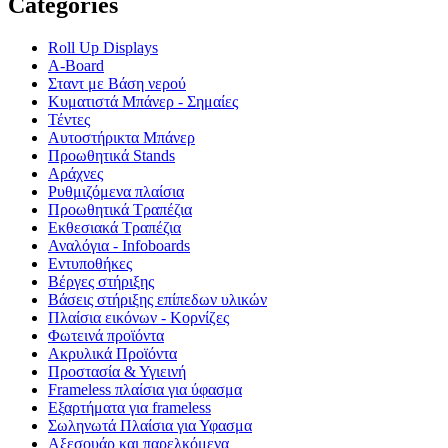
Categories
Roll Up Displays
Α-Board
Σταντ με Βάση νερού
Κυματιστά Μπάνερ - Σημαίες
Τέντες
Αυτοστήρικτα Μπάνερ
Προωθητικά Stands
Αράχνες
Ρυθμιζόμενα πλαίσια
Προωθητικά Τραπέζια
Εκθεσιακά Τραπέζια
Αναλόγια - Infoboards
Εντυποθήκες
Βέργες στήριξης
Βάσεις στήριξης επίπεδων υλικών
Πλαίσια εικόνων - Koρνίζες
Φωτεινά προϊόντα
Ακρυλικά Προϊόντα
Προστασία & Υγιεινή
Frameless πλαίσια για ύφασμα
Εξαρτήματα για frameless
Σωληνωτά Πλαίσια για Υφασμα
Αξεσουάρ και παρελκόμενα