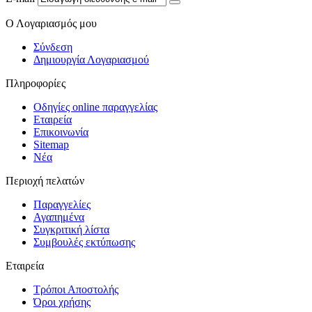
Ο Λογαριασμός μου
Σύνδεση
Δημιουργία Λογαριασμού
Πληροφορίες
Οδηγίες online παραγγελίας
Εταιρεία
Επικοινωνία
Sitemap
Νέα
Περιοχή πελατών
Παραγγελίες
Αγαπημένα
Συγκριτική λίστα
Συμβουλές εκτύπωσης
Εταιρεία
Τρόποι Αποστολής
Όροι χρήσης