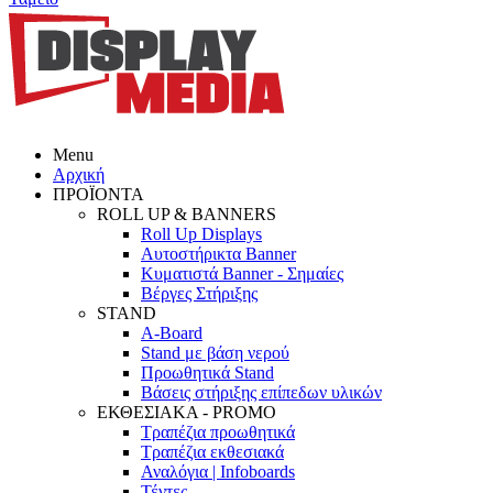
Menu
Αρχική
ΠΡΟΪΟΝΤΑ
ROLL UP & BANNERS
Roll Up Displays
Αυτοστήρικτα Banner
Κυματιστά Banner - Σημαίες
Βέργες Στήριξης
STAND
A-Board
Stand με βάση νερού
Προωθητικά Stand
Βάσεις στήριξης επίπεδων υλικών
ΕΚΘΕΣΙΑΚΑ - PROMO
Τραπέζια προωθητικά
Τραπέζια εκθεσιακά
Αναλόγια | Infoboards
Τέντες